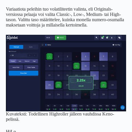
Variaatiota peleihin tuo volatiliteetin valinta, eli Originals-
versiossa pelaaja voi valita Classic-, Low-, Medium- tai High-
tason. Valittu taso määrittelee, kuinka monella numero-osumalla
maksetaan voittoja ja millaisella kertoimella.
Kuvateksti: Todellinen Highroller jälleen vauhdissa Keno-
pelissä.
HiLo