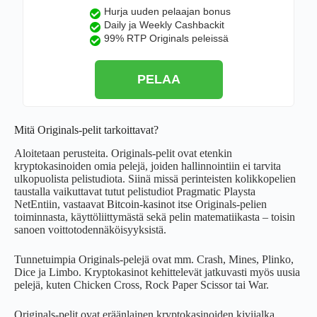
Hurja uuden pelaajan bonus
Daily ja Weekly Cashbackit
99% RTP Originals peleissä
PELAA
Mitä Originals-pelit tarkoittavat?
Aloitetaan perusteita. Originals-pelit ovat etenkin
kryptokasinoiden omia pelejä, joiden hallinnointiin ei tarvita
ulkopuolista pelistudiota. Siinä missä perinteisten kolikkopelien
taustalla vaikuttavat tutut pelistudiot Pragmatic Playsta
NetEntiin, vastaavat
Bitcoin-kasinot
itse Originals-pelien
toiminnasta, käyttöliittymästä sekä pelin matematiikasta – toisin
sanoen voittotodennäköisyyksistä.
Tunnetuimpia Originals-pelejä ovat mm. Crash, Mines, Plinko,
Dice ja Limbo. Kryptokasinot kehittelevät jatkuvasti myös uusia
pelejä, kuten Chicken Cross, Rock Paper Scissor tai War.
Originals-pelit ovat eräänlainen kryptokasinoiden kivijalka,