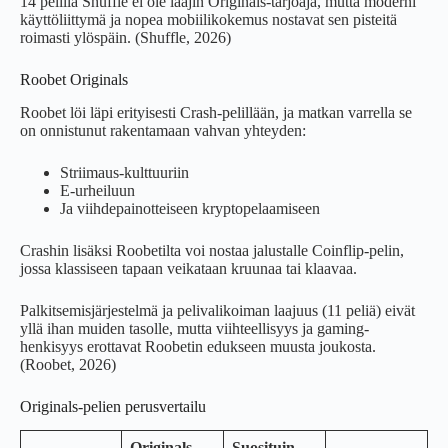
14 pelillä Shuffle ei ole laajin Originals-tarjoaja, mutta moderni
käyttöliittymä ja nopea mobiilikokemus nostavat sen pisteitä
roimasti ylöspäin. (Shuffle, 2026)
Roobet Originals
Roobet löi läpi erityisesti Crash-pelillään, ja matkan varrella se
on onnistunut rakentamaan vahvan yhteyden:
Striimaus-kulttuuriin
E-urheiluun
Ja viihdepainotteiseen kryptopelaamiseen
Crashin lisäksi Roobetilta voi nostaa jalustalle Coinflip-pelin,
jossa klassiseen tapaan veikataan kruunaa tai klaavaa.
Palkitsemisjärjestelmä ja pelivalikoiman laajuus (11 peliä) eivät
yllä ihan muiden tasolle, mutta viihteellisyys ja gaming-
henkisyys erottavat Roobetin edukseen muusta joukosta.
(Roobet, 2026)
Originals-pelien perusvertailu
Originals-
Suosituin