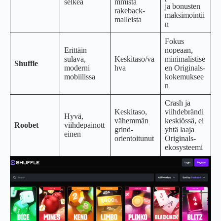
selkeä
mmista
ja bonusten
rakeback-
maksimointii
malleista
n
Fokus
Erittäin
nopeaan,
sulava,
Keskitaso/va
minimalistise
Shuffle
moderni
hva
en Originals-
mobiilissa
kokemuksee
n
Crash ja
Keskitaso,
viihdebrändi
Hyvä,
vähemmän
keskiössä, ei
Roobet
viihdepainott
grind-
yhtä laaja
einen
orientoitunut
Originals-
ekosysteemi