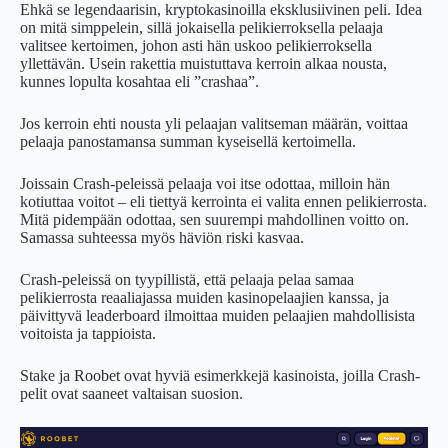
Ehkä se legendaarisin, kryptokasinoilla eksklusiivinen peli. Idea
on mitä simppelein, sillä jokaisella pelikierroksella pelaaja
valitsee kertoimen, johon asti hän uskoo pelikierroksella
yllettävän. Usein rakettia muistuttava kerroin alkaa nousta,
kunnes lopulta kosahtaa eli ”crashaa”.
Jos kerroin ehti nousta yli pelaajan valitseman määrän, voittaa
pelaaja panostamansa summan kyseisellä kertoimella.
Joissain Crash-peleissä pelaaja voi itse odottaa, milloin hän
kotiuttaa voitot – eli tiettyä kerrointa ei valita ennen pelikierrosta.
Mitä pidempään odottaa, sen suurempi mahdollinen voitto on.
Samassa suhteessa myös häviön riski kasvaa.
Crash-peleissä on tyypillistä, että pelaaja pelaa samaa
pelikierrosta reaaliajassa muiden kasinopelaajien kanssa, ja
päivittyvä leaderboard ilmoittaa muiden pelaajien mahdollisista
voitoista ja tappioista.
Stake ja
Roobet
ovat hyviä esimerkkejä kasinoista, joilla Crash-
pelit ovat saaneet valtaisan suosion.