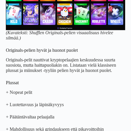
(Kuvateksti: Shufflen Originals-pelien visuaalisuus hivelee
silmää.)
Originals-pelien hyvät ja huonot puolet
Originals-pelit nauttivat kryptopelaajien keskuudessa suurta
suosiota, mutta haittapuoliakin on. Listataan vielä klassiseen
plussat ja miinukset -tyyliin pelien hyvät ja huonot puolet.
Plussat
+ Nopeat pelit
+ Luotettavuus ja läpinäkyvyys
+ Päätäntävaltaa pelaajalla
+ Mahdollisuus sekä grindaukseen että pikavoittoihin