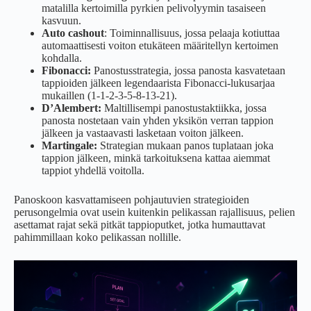
matalilla kertoimilla pyrkien pelivolyymin tasaiseen
kasvuun.
Auto cashout
: Toiminnallisuus, jossa pelaaja kotiuttaa
automaattisesti voiton etukäteen määritellyn kertoimen
kohdalla.
Fibonacci:
Panostusstrategia, jossa panosta kasvatetaan
tappioiden jälkeen legendaarista Fibonacci-lukusarjaa
mukaillen (1-1-2-3-5-8-13-21).
D’Alembert:
Maltillisempi panostustaktiikka, jossa
panosta nostetaan vain yhden yksikön verran tappion
jälkeen ja vastaavasti lasketaan voiton jälkeen.
Martingale:
Strategian mukaan panos tuplataan joka
tappion jälkeen, minkä tarkoituksena kattaa aiemmat
tappiot yhdellä voitolla.
Panoskoon kasvattamiseen pohjautuvien strategioiden
perusongelmia ovat usein kuitenkin pelikassan rajallisuus, pelien
asettamat rajat sekä pitkät tappioputket, jotka humauttavat
pahimmillaan koko pelikassan nollille.