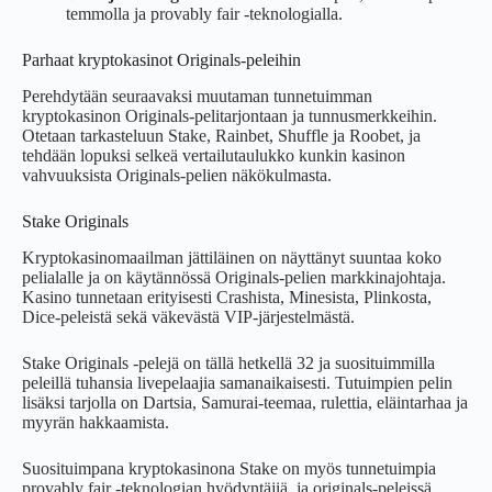
temmolla ja provably fair -teknologialla.
Parhaat kryptokasinot Originals-peleihin
Perehdytään seuraavaksi muutaman tunnetuimman
kryptokasinon Originals-pelitarjontaan ja tunnusmerkkeihin.
Otetaan tarkasteluun Stake, Rainbet, Shuffle ja Roobet, ja
tehdään lopuksi selkeä vertailutaulukko kunkin kasinon
vahvuuksista Originals-pelien näkökulmasta.
Stake Originals
Kryptokasinomaailman jättiläinen on näyttänyt suuntaa koko
pelialalle ja on käytännössä Originals-pelien markkinajohtaja.
Kasino tunnetaan erityisesti Crashista, Minesista, Plinkosta,
Dice-peleistä sekä väkevästä VIP-järjestelmästä.
Stake Originals -pelejä on tällä hetkellä 32 ja suosituimmilla
peleillä tuhansia livepelaajia samanaikaisesti. Tutuimpien pelin
lisäksi tarjolla on Dartsia, Samurai-teemaa, rulettia, eläintarhaa ja
myyrän hakkaamista.
Suosituimpana kryptokasinona Stake on myös tunnetuimpia
provably fair -teknologian hyödyntäjiä, ja originals-peleissä