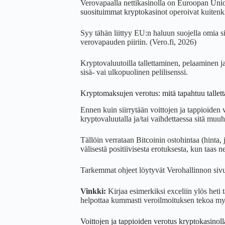
Verovapaalla nettikasinolla on Euroopan Uni
suosituimmat kryptokasinot
operoivat kuitenki
Syy tähän liittyy EU:n haluun suojella omia 
verovapauden piiriin. (Vero.fi, 2026)
Kryptovaluutoilla tallettaminen, pelaaminen ja
sisä- vai ulkopuolinen pelilisenssi.
Kryptomaksujen verotus: mitä tapahtuu tallett
Ennen kuin siirrytään voittojen ja tappioiden
kryptovaluutalla ja/tai vaihdettaessa sitä mu
Tällöin verrataan Bitcoinin ostohintaa (hinta,
välisestä positiivisesta erotuksesta, kun taas
Tarkemmat ohjeet löytyvät Verohallinnon siv
Vinkki:
Kirjaa esimerkiksi exceliin ylös heti 
helpottaa kummasti veroilmoituksen tekoa 
Voittojen ja tappioiden verotus kryptokasinoll