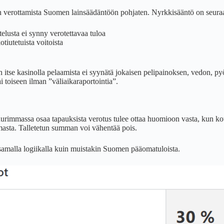
den verottamista Suomen lainsäädäntöön pohjaten. Nyrkkisääntö on seura
telusta ei synny verotettavaa tuloa
tiutetuista voitoista
een itse kasinolla pelaamista ei syynätä jokaisen pelipainoksen, vedon, p
tai toiseen ilman ”väliaikaraportointia”.
urimmassa osaa tapauksista verotus tulee ottaa huomioon vasta, kun kotiu
asta. Talletetun summan voi vähentää pois.
amalla logiikalla kuin muistakin Suomen pääomatuloista.