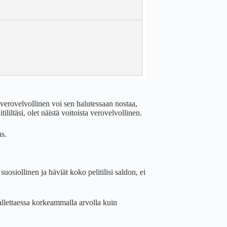
 verovelvollinen voi sen halutessaan nostaa,
tililtäsi, olet näistä voitoista verovelvollinen.
us.
uosiollinen ja häviät koko pelitilisi saldon, ei
tallettaessa korkeammalla arvolla kuin