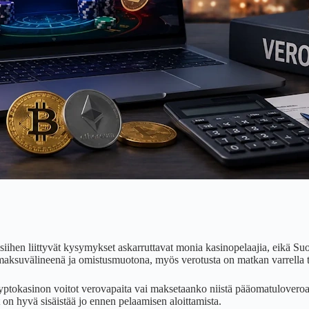
siihen liittyvät kysymykset askarruttavat monia kasinopelaajia, eikä Su
ä maksuvälineenä ja omistusmuotona, myös verotusta on matkan varrella 
o kryptokasinon voitot verovapaita vai maksetaanko niistä pääomatulovero
on hyvä sisäistää jo ennen pelaamisen aloittamista.