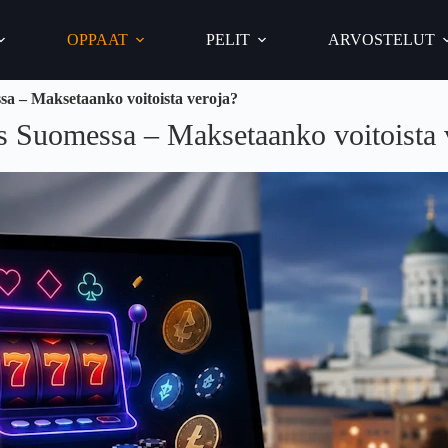
OPPAAT
PELIT
ARVOSTELUT
sa – Maksetaanko voitoista veroja?
us Suomessa – Maksetaanko voitoista 