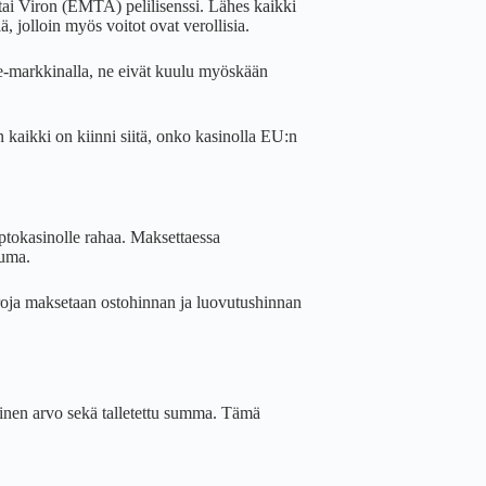
tai Viron (EMTA) pelilisenssi. Lähes
kaikki
, jolloin myös voitot ovat verollisia.
re-markkinalla, ne eivät kuulu myöskään
n kaikki on kiinni siitä, onko kasinolla EU:n
yptokasinolle rahaa. Maksettaessa
tuma.
Veroja maksetaan ostohinnan ja luovutushinnan
etkinen arvo sekä talletettu summa. Tämä