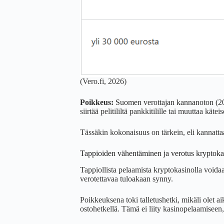
(Vero.fi, 2026)
Poikkeus:
Suomen verottajan kannanoton (2
siirtää pelitililtä pankkitilille tai muuttaa kät
Tässäkin kokonaisuus on tärkein, eli kannattaa
Tappioiden vähentäminen ja verotus kryptoka
Tappiollista pelaamista kryptokasinolla voidaan
verotettavaa tuloakaan synny.
Poikkeuksena toki talletushetki, mikäli olet a
ostohetkellä. Tämä ei liity kasinopelaamisee