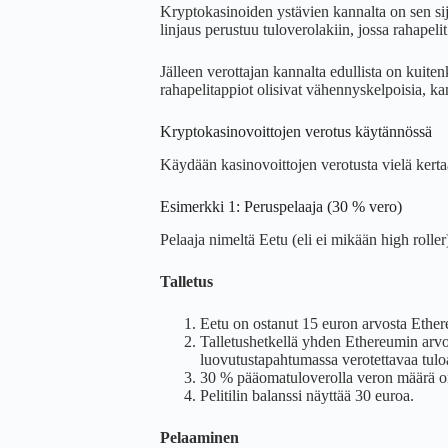
Kryptokasinoiden ystävien kannalta on sen sij
linjaus perustuu tuloverolakiin, jossa rahapel
Jälleen verottajan kannalta edullista on kuitenk
rahapelitappiot olisivat vähennyskelpoisia, ka
Kryptokasinovoittojen verotus käytännössä
Käydään kasinovoittojen verotusta vielä kerta
Esimerkki 1: Peruspelaaja (30 % vero)
Pelaaja nimeltä Eetu (eli ei mikään high roller)
Talletus
Eetu on ostanut 15 euron arvosta Ethe
Talletushetkellä yhden Ethereumin arvo 
luovutustapahtumassa verotettavaa tul
30 % pääomatuloverolla veron määrä on 
Pelitilin balanssi näyttää 30 euroa.
Pelaaminen